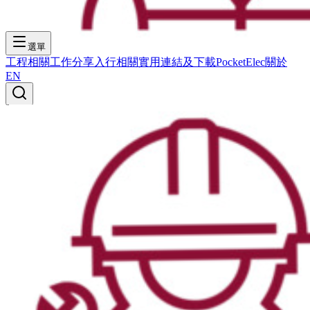
選單
工程相關
工作分享
入行相關
實用連結及下載
PocketElec
關於
EN