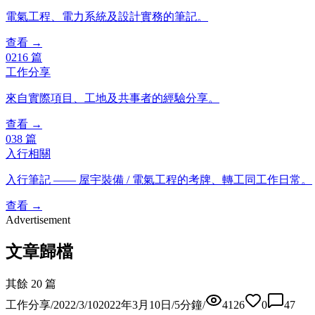
電氣工程、電力系統及設計實務的筆記。
查看 →
02
16
篇
工作分享
來自實際項目、工地及共事者的經驗分享。
查看 →
03
8
篇
入行相關
入行筆記 —— 屋宇裝備 / 電氣工程的考牌、轉工同工作日常。
查看 →
Advertisement
文章歸檔
其餘 20 篇
工作分享
/
2022/3/10
2022年3月10日
/
5
分鐘
/
4126
0
47